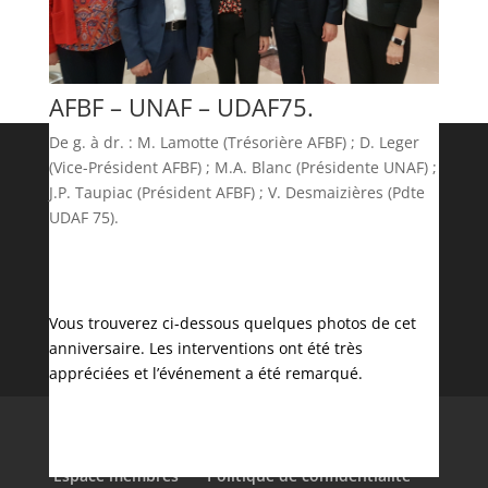
AFBF – UNAF – UDAF75.
De g. à dr. : M. Lamotte (Trésorière AFBF) ; D. Leger
(Vice-Président AFBF) ; M.A. Blanc (Présidente UNAF) ;
J.P. Taupiac (Président AFBF) ; V. Desmaizières (Pdte
UDAF 75).
Vous trouverez ci-dessous quelques photos de cet
anniversaire. Les interventions ont été très
appréciées et l’événement a été remarqué.
Accueil
Qui sommes nous ?
Vous accompagner
Contact et adhésion
Espace membres
Politique de confidentialité