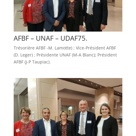
AFBF – UNAF – UDAF75.
Trésorière AFBF -M. Lamotte) ; Vice-Président AFBF
(D. Leger) ; Présidente UNAF (M-A Blanc); Président
AFBF (J-P Taupiac).